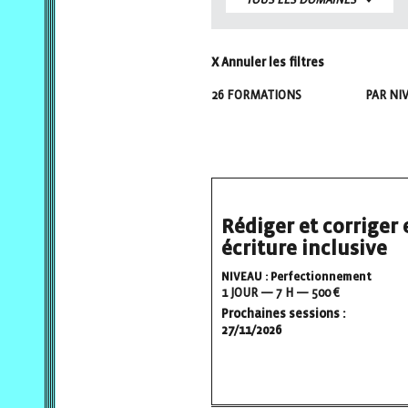
TOUS LES DOMAINES
X Annuler les filtres
26
FORMATION
S
PAR NIV
Rédiger et corriger 
écriture inclusive
NIVEAU : Perfectionnement
1 JOUR — 7 H — 500 €
Prochaines sessions :
27/11/2026