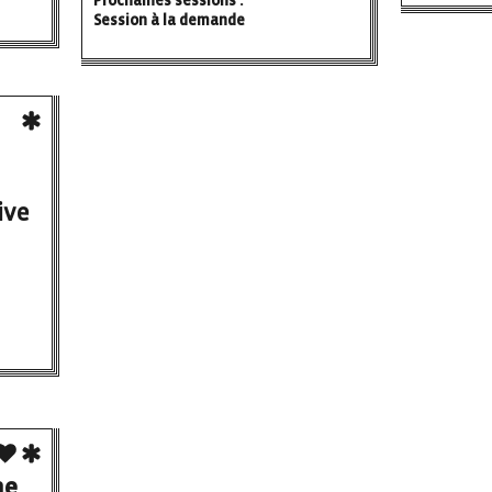
Prochaines sessions :
Session à la demande
ive
he