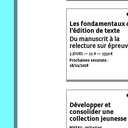
Les fondamentaux 
l’édition de texte
Du manuscrit à la
relecture sur épreu
3 JOURS — 21 H — 1350 €
Prochaines sessions :
16/11/2026
Développer et
consolider une
collection jeunesse
NIVEAU : initiation