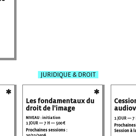
JURIDIQUE & DROIT
Les fondamentaux du
Cession
droit de l'image
audiov
NIVEAU : initiation
1 JOUR — 7 
1 JOUR — 7 H — 500 €
Prochaines 
Prochaines sessions :
Session à 
25/11/2026