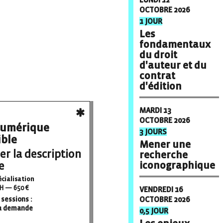
OCTOBRE 2026
1 JOUR
Les
fondamentaux
du droit
d'auteur et du
contrat
d'édition
MARDI 13
OCTOBRE 2026
numérique
3 JOURS
ible
Mener une
er la description
recherche
e
iconographique
écialisation
H — 650 €
VENDREDI 16
OCTOBRE 2026
sessions :
la demande
0,5 JOUR