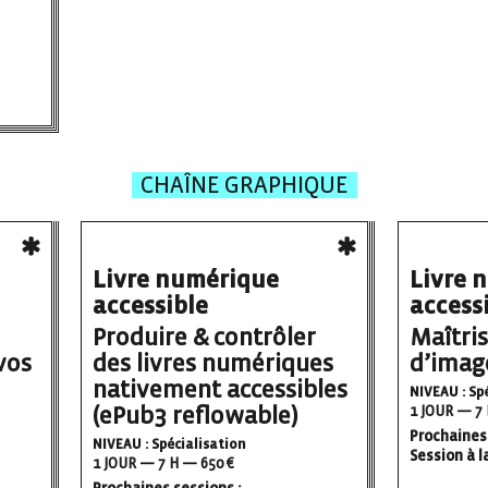
CHAÎNE GRAPHIQUE
Livre numérique
Livre 
accessible
access
Produire & contrôler
Maîtris
vos
des livres numériques
d’imag
nativement accessibles
NIVEAU : Sp
(ePub3 reflowable)
1 JOUR — 7 
Prochaines 
NIVEAU : Spécialisation
Session à 
1 JOUR — 7 H — 650 €