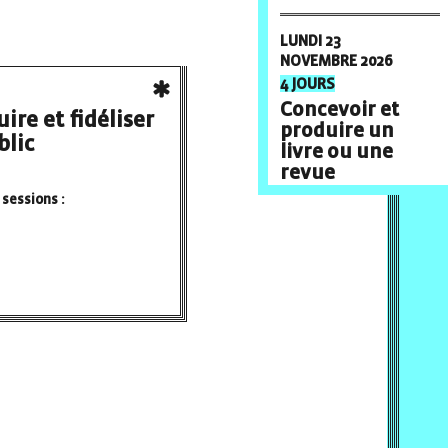
LUNDI 23
NOVEMBRE 2026
4 JOURS
Concevoir et
ire et fidéliser
produire un
blic
livre ou une
revue
sessions :
MERCREDI 25
NOVEMBRE 2026
1 JOUR
Les
fondamentaux
du droit de
l'image
VENDREDI 27
NOVEMBRE 2026
1 JOUR