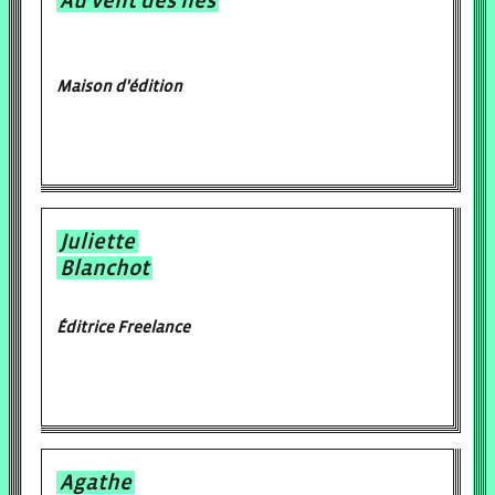
Au vent des îles
Maison d'édition
Juliette
Blanchot
Éditrice Freelance
Agathe