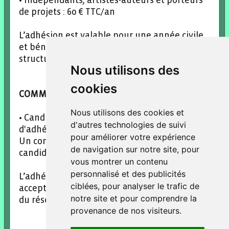
• Indépendants, artistes-auteurs et porteurs
de projets : 60 € TTC/an
L’adhésion est valable pour une année civile
et bénéficie à tous les collaborateurs de la
structure.
Nous utilisons des
cookies
COMMENT ADHÉRER ?
Nous utilisons des cookies et
• Candidatez en envoyant votre demande
d'autres technologies de suivi
d'adhésion
pour améliorer votre expérience
Un comité de sélection validera votre
de navigation sur notre site, pour
candidature.
vous montrer un contenu
personnalisé et des publicités
L’adhésion devient effective après
ciblées, pour analyser le trafic de
acceptation et suppose l’adhésion à la charte
notre site et pour comprendre la
du réseau.
provenance de nos visiteurs.