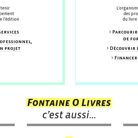
tenir
L'organism
ppement
des pro
e l'édition
du livre 
services
Parcourir
de fo
ofessionnel,
n projet
Découvrir 
Financer
Fontaine O Livres
c’est aussi…