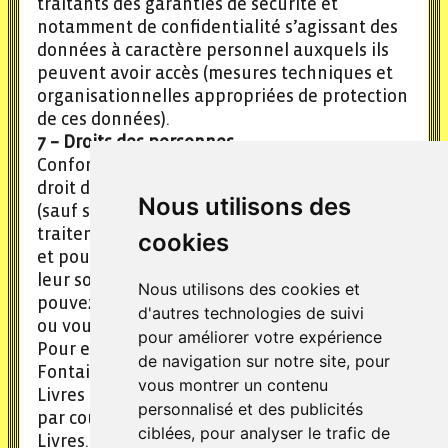
traitants des garanties de sécurité et
notamment de confidentialité s’agissant des
données à caractère personnel auxquels ils
peuvent avoir accès (mesures techniques et
organisationnelles appropriées de protection
de ces données).
7 – Droits des personnes
Conformément au RGPD, vous disposez d’un
droit d’accès, de rectification, d’effacement
Nous utilisons des
(sauf s’il existe un fondement juridique à ce
traitement) ou de portabilité́ de vos données,
cookies
et pouvez définir des directives relatives à
leur sort après votre décès. Vous
Nous utilisons des cookies et
pouvez également choisir d’en limiter l’usage
d'autres technologies de suivi
ou vous opposer à leur traitement.
pour améliorer votre expérience
Pour exercer vos droits, vous devez écrire à
de navigation sur notre site, pour
Fontaine O Livres par courrier (Fontaine O
vous montrer un contenu
Livres - 13 rue de Vaucouleurs 75011 Paris.) ou
personnalisé et des publicités
par courriel à l’adresse : contact@Fontaine O
ciblées, pour analyser le trafic de
Livres.com.