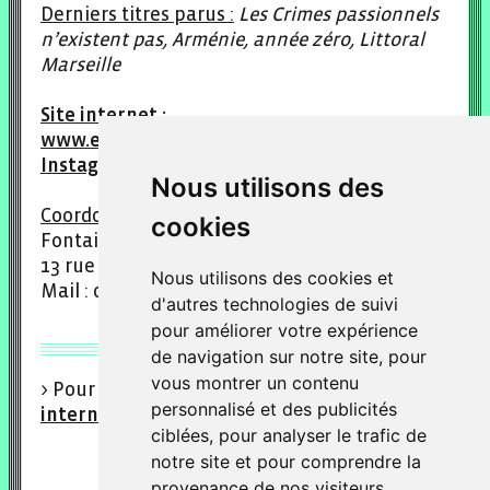
Derniers titres parus :
Les Crimes passionnels
n’existent pas, Arménie, année zéro, Littoral
Marseille
Site internet :
www.editionsdunerivealautre.com
Instagram : @editionsdunerivealautre
Nous utilisons des
Coordonnées :
cookies
Fontaine O Livres
13 rue vaucouleurs, Paris 11e
Nous utilisons des cookies et
Mail : contact@editionsdunerivealautre.com
d'autres technologies de suivi
pour améliorer votre expérience
de navigation sur notre site, pour
vous montrer un contenu
> Pour en savoir plus rendez-vous sur le
site
personnalisé et des publicités
internet des Éditions d'une rive à l'autre
ciblées, pour analyser le trafic de
notre site et pour comprendre la
provenance de nos visiteurs.