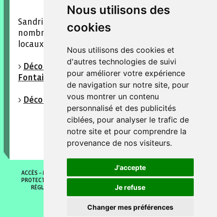
Nous utilisons des
Sandrine est journaliste free-lance pour de
cookies
nombreux médias, elle est hébergée dans nos
locaux en espace de coworking.
Nous utilisons des cookies et
d'autres technologies de suivi
>
Découvrez l'interview de Sandrine par
pour améliorer votre expérience
Fontaine O Livres
de navigation sur notre site, pour
vous montrer un contenu
>
Découvrez le site de Sandrine Tournigand
personnalisé et des publicités
ciblées, pour analyser le trafic de
notre site et pour comprendre la
provenance de nos visiteurs.
J'accepte
ACCÈS
MENTIONS LÉGALES
POLITIQUE DE COOKIES
POLITIQUE DE
PROTECTION DES DONNÉES
GÉRER MES PRÉFÈRENCES DE COOKIES
Je refuse
RÉGLEMENT INTÉRIEUR
CONDITIONS GÉNÉRALES DE VENTES
© 2026 Fontaine O livres
Changer mes préférences