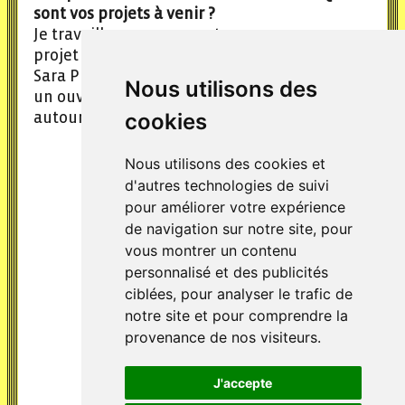
sont vos projets à venir ?
Je travaille en ce moment sur un nouveau
projet de livre avec la graphiste illustratrice
Sara Princé avec qui j’ai d’ores et déjà réalisé
Nous utilisons des
un ouvrage de coloriage pour Hachette
cookies
autour des mots et expressions de la couleur.
Nous utilisons des cookies et
d'autres technologies de suivi
pour améliorer votre expérience
de navigation sur notre site, pour
vous montrer un contenu
personnalisé et des publicités
ciblées, pour analyser le trafic de
notre site et pour comprendre la
provenance de nos visiteurs.
J'accepte