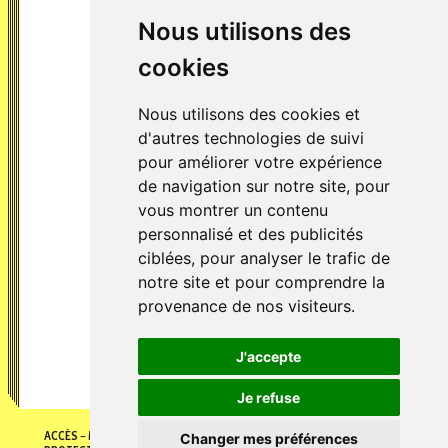
Nous utilisons des
Coworking
Rencontre avec Sandrine Tournigand
cookies
[...]
Nous utilisons des cookies et
d'autres technologies de suivi
pour améliorer votre expérience
de navigation sur notre site, pour
vous montrer un contenu
personnalisé et des publicités
ciblées, pour analyser le trafic de
notre site et pour comprendre la
Coworking
Rencontre avec Jérémie Claeys
provenance de nos visiteurs.
[...]
J'accepte
Je refuse
ACCÈS
MENTIONS LÉGALES
POLITIQUE DE COOKIES
POLITIQUE DE
Changer mes préférences