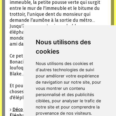
immeuble, la petite pousse verte qui surgit
entre le mur de l’immeuble et le bitume du
trottoir, l’unique dent du monsieur qui
demande l’aumône à la sortie du métro…
Jusqu’à sa rencontre improbable avec un…
éléphant ! Maskime va devoir regarder le
monde autrement, pour intégrer son énorme
Nous utilisons des
ami dans son univers de petites choses…
cookies
Ce petit ouvrage sera illustré par Irène
Bonacina, et aura des petits airs des univers
Nous utilisons des cookies et
loufoques et poétiques de Sempé ou Quentin
d'autres technologies de suivi
Blake…
pour améliorer votre expérience
de navigation sur notre site, pour
Et pour les fans d’éléphants, par le hasard des
vous montrer un contenu
choses, notre programme 2019 fleurira
personnalisé et des publicités
d’éléphants !
ciblées, pour analyser le trafic de
notre site et pour comprendre la
>
Découvrir la fiche des éditions des
provenance de nos visiteurs.
Éléphants