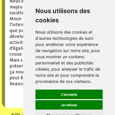
Nous espérons que Topla sera un acteur
majeur dans l’édition jeunesse et le jeu de
Nous utilisons des
société pour apprendre en faisant. Avec The
Moon Project, nous espérons nous exporter à
cookies
l’international pour toucher autant de monde
que possible ! Dans 10 ans, nous aurons
Nous utilisons des cookies et
développé la gamme sur d’autres jeux et
d'autres technologies de suivi
activités qui correspondent aux valeurs
pour améliorer votre expérience
d’égalité et d’écologie que nous portons. On
de navigation sur notre site, pour
croise les doigts !
vous montrer un contenu
Mais si on nous avait dit il y a 4 ans que l’on
personnalisé et des publicités
présenterait aujourd’hui des jeux féministes,
ciblées, pour analyser le trafic de
ça nous aurait ébahis, alors, on ne sait jamais,
notre site et pour comprendre la
peut être que l’on se réserve encore
provenance de nos visiteurs.
beaucoup de surprises !
J'accepte
Je refuse
ACCÈS
MENTIONS LÉGALES
POLITIQUE DE COOKIES
POLITIQUE DE