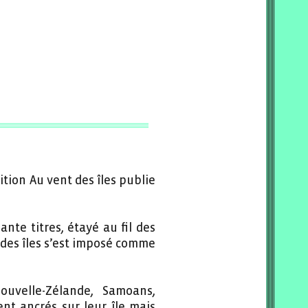
ition Au vent des îles publie
nte titres, étayé au fil des
 des îles s’est imposé comme
ouvelle-Zélande, Samoans,
ent ancrés sur leur île mais