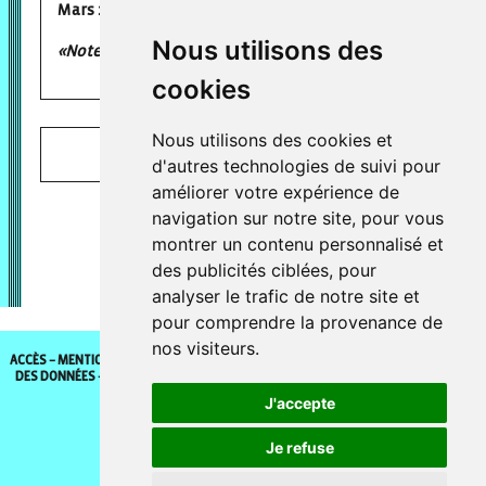
Mars 2025
Nous utilisons des
«Note moyenne de satisfaction en 2025: 09,4/10»
cookies
Nous utilisons des cookies et
Nos partenaires et chiffre-clés
d'autres technologies de suivi pour
améliorer votre expérience de
navigation sur notre site, pour vous
montrer un contenu personnalisé et
des publicités ciblées, pour
analyser le trafic de notre site et
pour comprendre la provenance de
nos visiteurs.
ACCÈS
MENTIONS LÉGALES
POLITIQUE DE COOKIES
POLITIQUE DE PROTECTION
DES DONNÉES
GÉRER MES PRÉFÈRENCES DE COOKIES
RÉGLEMENT INTÉRIEUR
CONDITIONS GÉNÉRALES DE VENTES
J'accepte
© 2026 Fontaine O livres
Je refuse