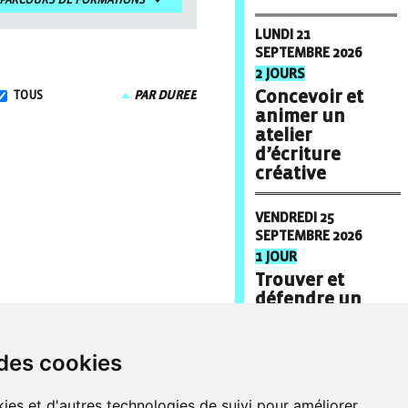
PARCOURS DE FORMATIONS
LUNDI 21
SEPTEMBRE 2026
2 JOURS
Concevoir et
TOUS
PAR DUREE
animer un
atelier
d’écriture
créative
VENDREDI 25
SEPTEMBRE 2026
1 JOUR
Trouver et
défendre un
projet de livre
 des cookies
MARDI 29
SEPTEMBRE 2026
1 JOUR
ies et d'autres technologies de suivi pour améliorer