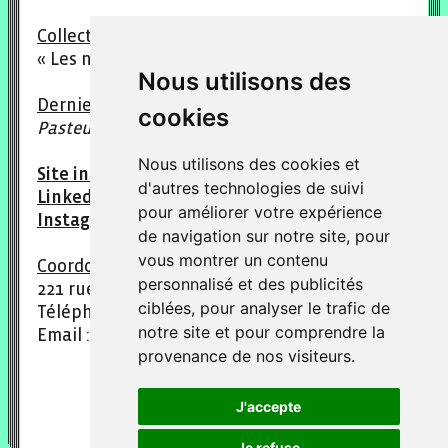
Collections :
« Les non-dits », « Lettre à… », « Octets »
Nous utilisons des
Derniers titres parus :
Lettres à Loulou dit
cookies
Pasteur, Bienvenue au XXIème siècle
Nous utilisons des cookies et
Site internet : editions-marchaisse.fr
d'autres technologies de suivi
LinkedIn : thierry-marchaisse
pour améliorer votre expérience
Instagram : @thierrymarchaisse
de navigation sur notre site, pour
vous montrer un contenu
Coordonnées :
personnalisé et des publicités
221 rue Diderot, 94300 Vincennes
ciblées, pour analyser le trafic de
Téléphone : 01 43 98 94 19
notre site et pour comprendre la
Email : contact@editions-marchaisse.com
provenance de nos visiteurs.
J'accepte
Je refuse