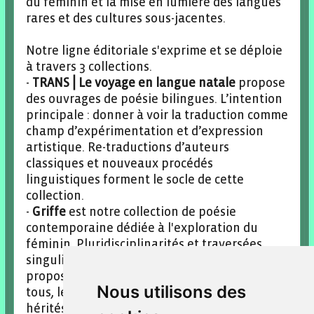
du féminin et la mise en lumière des langues
rares et des cultures sous-jacentes.
Notre ligne éditoriale s'exprime et se déploie
à travers 3 collections.
-
TRANS⎥ Le voyage en langue natale
propose
des ouvrages de poésie bilingues. L’intention
principale : donner à voir la traduction comme
champ d’expérimentation et d’expression
artistique. Re-traductions d’auteurs
classiques et nouveaux procédés
linguistiques forment le socle de cette
collection.
-
Griffe
est notre collection de poésie
contemporaine dédiée à l'exploration du
féminin. Pluridisciplinarités et traversées
singulières de l’intime : cette collection
propose des textes à l’écoute, accessibles à
Nous utilisons des
tous, levant avec sensibilité et acuité tabous
hérités, non-dits et fragments oubliés.