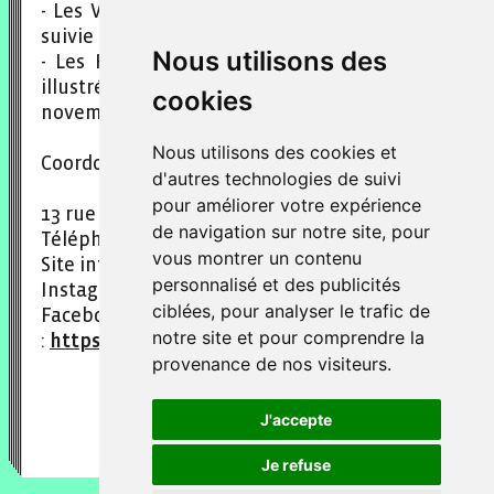
- Les Voyages de Gulliver - collection Lecture
suivie
Nous utilisons des
- Les Raisons de rêver, anthologie poétique
illustrée - collection Miroir d’un moment
cookies
novembre 2023
Nous utilisons des cookies et
Coordonnées :
d'autres technologies de suivi
pour améliorer votre expérience
13 rue de Sévigné 75004 Paris
de navigation sur notre site, pour
Téléphone : 09.54.62.46.65.
vous montrer un contenu
Site internet :
https://www.scudery.fr/
personnalisé et des publicités
Instagram :
@scudery.editions
ciblées, pour analyser le trafic de
Facebook
notre site et pour comprendre la
:
https://www.facebook.com/scudery.editions/
provenance de nos visiteurs.
J'accepte
Je refuse