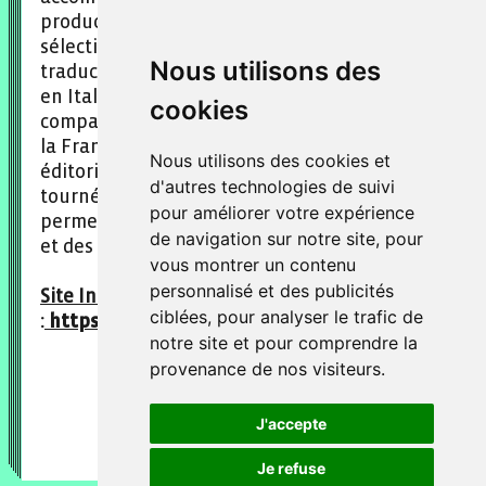
producteurs dans la découverte et la
sélection de titres francophones pour la
Nous utilisons des
traduction et l'adaptation audiovisuelle. Née
en Italie, elle a fait des études de littérature
cookies
comparée entre l'Écosse, l'Italie, le Canada et
la France. Après une première expérience
Nous utilisons des cookies et
éditoriale chez Neri Pozza en Italie, elle s'est
d'autres technologies de suivi
tournée vers le scouting, une activité qui lui
pour améliorer votre expérience
permet de chercher et faire voyager des voix
de navigation sur notre site, pour
et des histoires.
vous montrer un contenu
personnalisé et des publicités
Site Internet
ciblées, pour analyser le trafic de
:
https://destefanoliteraryscouting.com/
notre site et pour comprendre la
provenance de nos visiteurs.
J'accepte
Je refuse