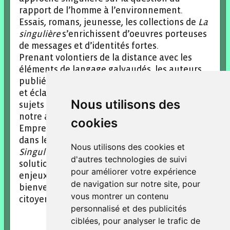
rapport de l’homme à l’environnement.
Essais, romans, jeunesse, les collections de
La
singulière
s’enrichissent d’oeuvres porteuses
de messages et d’identités fortes.
Prenant volontiers de la distance avec les
éléments de langage galvaudés, les auteurs
publiés chez
La Singulière
dénouent les liens
et éclairent sous un prisme nouveau les
Nous utilisons des
sujets qui interrogent notre quotidien et
notre avenir.
cookies
Empreints d’optimisme dans la démarche ou
dans le verbe, les ouvrages édités par
La
Nous utilisons des cookies et
Singulière
se veulent humanistes, porteurs de
d'autres technologies de suivi
solutions ou de clés de compréhension des
pour améliorer votre expérience
enjeux environnementaux, toujours
de navigation sur notre site, pour
bienveillants, au service du lecteur et du
vous montrer un contenu
citoyen.
personnalisé et des publicités
ciblées, pour analyser le trafic de