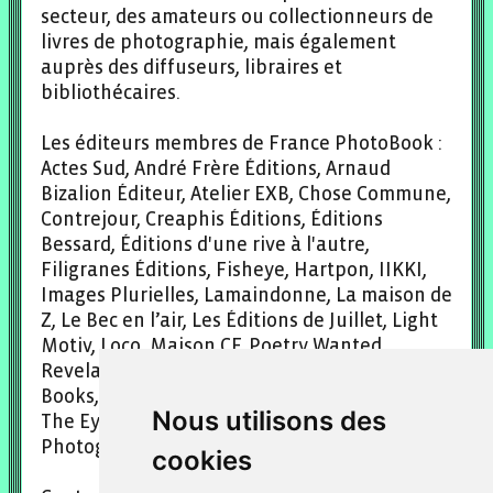
secteur, des amateurs ou collectionneurs de
livres de photographie, mais également
auprès des diffuseurs, libraires et
bibliothécaires.
Les éditeurs membres de France PhotoBook :
Actes Sud, André Frère Éditions, Arnaud
Bizalion Éditeur, Atelier EXB, Chose Commune,
Contrejour, Creaphis Éditions, Éditions
Bessard, Éditions d'une rive à l'autre,
Filigranes Éditions, Fisheye, Hartpon, IIKKI,
Images Plurielles, Lamaindonne, La maison de
Z, Le Bec en l’air, Les Éditions de Juillet, Light
Motiv, Loco, Maison CF, Poetry Wanted,
Revelatœr Editions, Rue du Bouquet, RVB
Books, Sun/Sun, Éditions Sur la Crête, Textuel,
Nous utilisons des
The Eyes Publishing, The(M) Éditions, Trans
Photographic Press.
cookies