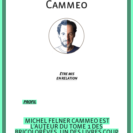
Cammeo
ÊTRE MIS
EN RELATION
PROFIL
MICHEL FELNER CAMMEO EST
L’AUTEUR DU TOME 1 DES
BRICOLORÊVES, UN DES LIVRES COUP