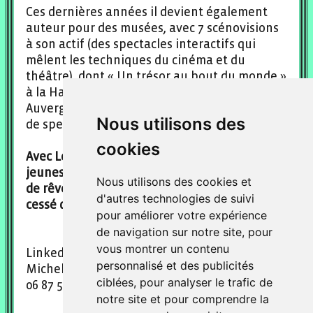
Ces dernières années il devient également
auteur pour des musées, avec 7 scénovisions
à son actif (des spectacles interactifs qui
mêlent les techniques du cinéma et du
théâtre), dont « Un trésor au bout du monde »
à la Hague et « Terre de Géants » en
Auvergne, qui ont déjà attiré près d’un million
Nous utilisons des
de spectateurs.
cookies
Avec Les Bricolorêves, il devient enfin auteur
jeunesse, il boucle la boucle entre le passeur
Nous utilisons des cookies et
de rêves et l’enfant rêveur qu’il n’a jamais
d'autres technologies de suivi
cessé d’être !
pour améliorer votre expérience
de navigation sur notre site, pour
vous montrer un contenu
Linkedin et facebook : Michel Cammeo
personnalisé et des publicités
Michel.cammeo@gmail.com
ciblées, pour analyser le trafic de
06 87 54 73 90
notre site et pour comprendre la