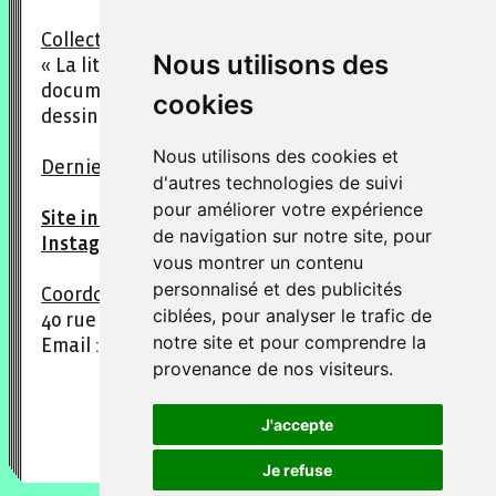
Collections :
Nous utilisons des
« La littérature », « Les essais », « Les
documents », « La vie pratique », « La bande
cookies
dessinée »
Nous utilisons des cookies et
Derniers titres parus :
La Vie avec Marianne
d'autres technologies de suivi
pour améliorer votre expérience
Site internet :editionsdufaubourg.fr
de navigation sur notre site, pour
Instagram : :@editionsdufaubourg
vous montrer un contenu
personnalisé et des publicités
Coordonnées :
ciblées, pour analyser le trafic de
40 rue Planchat, Paris 20e
notre site et pour comprendre la
Email : sophie.caillat@editionsdufaubourg.fr
provenance de nos visiteurs.
J'accepte
Je refuse