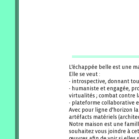
L’échappée belle est une ma
Elle se veut :
- introspective, donnant tout
- humaniste et engagée, pr
virtualités ; combat contre
- plateforme collaborative et
Avec pour ligne d’horizon la
artéfacts matériels (archite
Notre maison est une famille
souhaitez vous joindre à c
œuvres afin de voir si elles