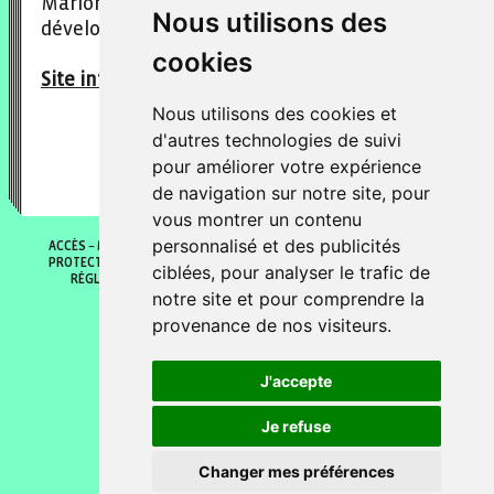
Marion Létoublon est responsable du
Nous utilisons des
développement audio chez Bookwire.
cookies
Site internet
:
https://www.bookwire.fr/
Nous utilisons des cookies et
d'autres technologies de suivi
pour améliorer votre expérience
de navigation sur notre site, pour
vous montrer un contenu
personnalisé et des publicités
ACCÈS
MENTIONS LÉGALES
POLITIQUE DE COOKIES
POLITIQUE DE
PROTECTION DES DONNÉES
GÉRER MES PRÉFÈRENCES DE COOKIES
ciblées, pour analyser le trafic de
RÉGLEMENT INTÉRIEUR
CONDITIONS GÉNÉRALES DE VENTES
notre site et pour comprendre la
© 2026 Fontaine O livres
provenance de nos visiteurs.
J'accepte
Je refuse
Changer mes préférences