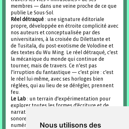
membres — dans une veine proche de ce que
publie Le Sous-Sol.
Réel détraqué
: une signature éditoriale
propre, développée en étroite complicité avec
nos auteurs et conceptualisée par des
universitaires, à la croisée du Dilettante et
de Tusitala, du post-exotisme de Volodine et
des textes du Wu Ming. Le réel détraqué, c’est
la mécanique du monde qui continue de
tourner, mais de travers. Ce n’est pas
l’irruption du fantastique — c’est pire : c’est
le réel lui-même, avec ses horloges bien
réglées, qui au lieu de se dérégler, prennent
feu.
Le Lab
: un terrain d’expérimentation pour
explorer toutes les formes d’écriture et de
narration, y compris hors du livre : textes
sonores, podcasts littéraires, fragments
Nous utilisons des
numériques ou récits hybrides. Cette