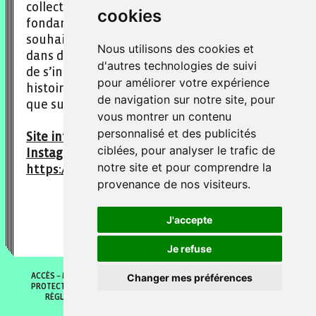
collection revêt une importance
cookies
fondamentale pour nous. En effet, nous
souhaitons éditer des histoires racontées
Nous utilisons des cookies et
dans des livres, mais il est capital pour nous
d'autres technologies de suivi
de s’interroger sur la manière dont les
pour améliorer votre expérience
histoires seront racontées demain, aussi bien
de navigation sur notre site, pour
que sur le fond que sur la forme.
vous montrer un contenu
personnalisé et des publicités
Site internet
:
https://editionsauhasard.fr/
ciblées, pour analyser le trafic de
Instagram
:
notre site et pour comprendre la
https://www.instagram.com/editionsauhasard/
provenance de nos visiteurs.
J'accepte
Je refuse
ACCÈS
MENTIONS LÉGALES
POLITIQUE DE COOKIES
POLITIQUE DE
Changer mes préférences
PROTECTION DES DONNÉES
GÉRER MES PRÉFÈRENCES DE COOKIES
RÉGLEMENT INTÉRIEUR
CONDITIONS GÉNÉRALES DE VENTES
© 2026 Fontaine O livres