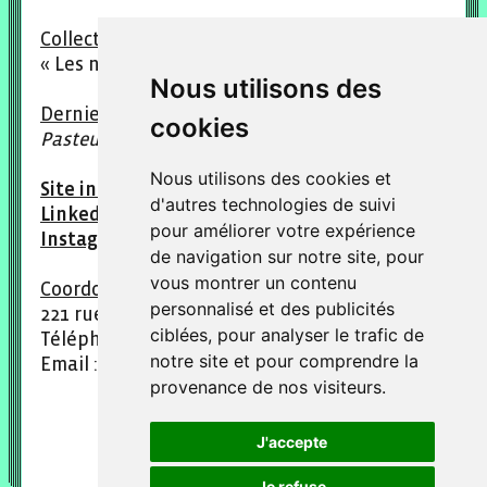
Collections :
« Les non-dits », « Lettre à… », « Octets »
Nous utilisons des
Derniers titres parus :
Lettres à Loulou dit
cookies
Pasteur, Bienvenue au XXIème siècle
Nous utilisons des cookies et
Site internet : editions-marchaisse.fr
d'autres technologies de suivi
LinkedIn : thierry-marchaisse
pour améliorer votre expérience
Instagram : @thierrymarchaisse
de navigation sur notre site, pour
vous montrer un contenu
Coordonnées :
personnalisé et des publicités
221 rue Diderot, 94300 Vincennes
ciblées, pour analyser le trafic de
Téléphone : 01 43 98 94 19
notre site et pour comprendre la
Email : contact@editions-marchaisse.com
provenance de nos visiteurs.
J'accepte
Je refuse