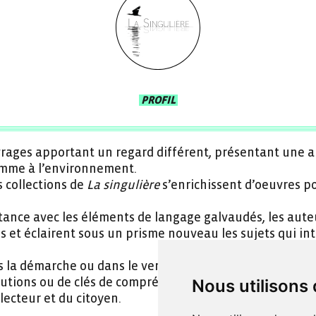
PROFIL
rages apportant un regard différent, présentant une ap
omme à l’environnement.
s collections de
La singulière
s’enrichissent d’oeuvres p
stance avec les éléments de langage galvaudés, les aut
s et éclairent sous un prisme nouveau les sujets qui in
 la démarche ou dans le verbe, les ouvrages édités par
lutions ou de clés de compréhension des enjeux envir
Nous utilisons
 lecteur et du citoyen.