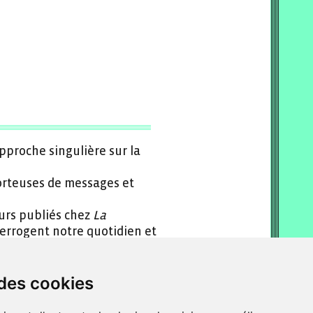
proche singulière sur la
orteuses de messages et
eurs publiés chez
La
terrogent notre quotidien et
La Singulière
se veulent
onnementaux, toujours
 des cookies