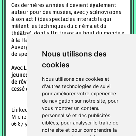
Ces dernières années il devient également
auteur pour des musées, avec 7 scénovisions
à son actif (des spectacles interactifs qui
mêlent les techniques du cinéma et du
théâtre), dont « Un trésor au bout du monde »
à la Hague et « Terre de Géants » en
Auvergne, qui ont déjà attiré près d’un million
Nous utilisons des
de spectateurs.
cookies
Avec Les Bricolorêves, il devient enfin auteur
jeunesse, il boucle la boucle entre le passeur
Nous utilisons des cookies et
de rêves et l’enfant rêveur qu’il n’a jamais
d'autres technologies de suivi
cessé d’être !
pour améliorer votre expérience
de navigation sur notre site, pour
vous montrer un contenu
Linkedin et facebook : Michel Cammeo
personnalisé et des publicités
Michel.cammeo@gmail.com
ciblées, pour analyser le trafic de
06 87 54 73 90
notre site et pour comprendre la