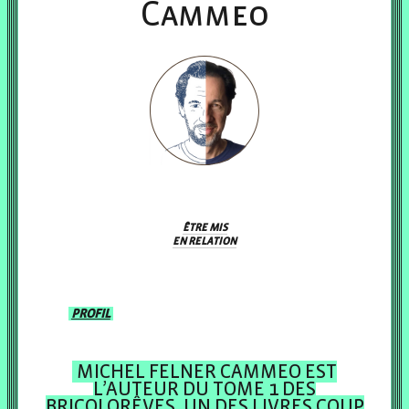
Cammeo
ÊTRE MIS
EN RELATION
PROFIL
MICHEL FELNER CAMMEO EST
L’AUTEUR DU TOME 1 DES
BRICOLORÊVES, UN DES LIVRES COUP