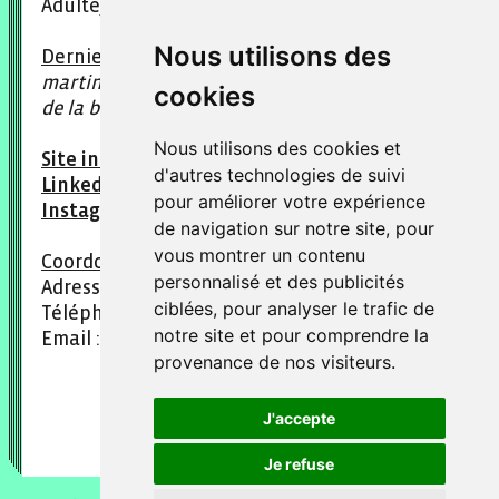
Adulte, Jeunesse
Nous utilisons des
Derniers titres parus :
Pharmacopée
martiniquaise traditionnelle, Cabosse, Bêtes
cookies
de la brousse.
Nous utilisons des cookies et
Site internet : www.scitep.fr
d'autres technologies de suivi
LinkedIn : scitep
pour améliorer votre expérience
Instagram : @mylene_scitep
de navigation sur notre site, pour
vous montrer un contenu
Coordonnées :
personnalisé et des publicités
Adresse : 4 Rue Botzaris, Paris 19e
ciblées, pour analyser le trafic de
Téléphone : 09 80 31 03 70
notre site et pour comprendre la
Email : mdf@scitep.fr
provenance de nos visiteurs.
J'accepte
Je refuse