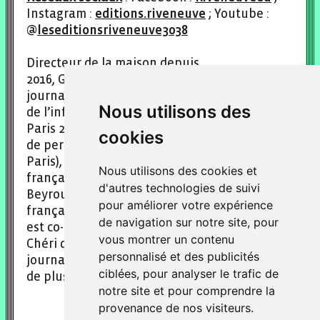
Instagram :
editions.riveneuve
; Youtube :
@
leseditionsriveneuve3038
Directeur de la maison depuis
2016, Gilles Kraemer a été tour à tour
journaliste, chercheur (doctorat en Sciences
Nous utilisons des
de l’information et de la communication à
Paris 2), formateur au Centre de formation et
cookies
de perfectionnement des journalistes (CFPJ,
Paris), enseignant dans des universités
Nous utilisons des cookies et
françaises et étrangères (Le Caire, Moscou,
d'autres technologies de suivi
Beyrouth) avant d’intégrer le réseau culturel
pour améliorer votre expérience
français à l’étranger (Ramallah, Sarajevo). Il
de navigation sur notre site, pour
est co-fondateur de l’association Omar Le-
vous montrer un contenu
Chéri d’animation d’ateliers d’écriture
personnalisé et des publicités
journalistique pour les jeunes et est l’auteur
ciblées, pour analyser le trafic de
de plusieurs livres, dont une bande dessinée.
notre site et pour comprendre la
provenance de nos visiteurs.