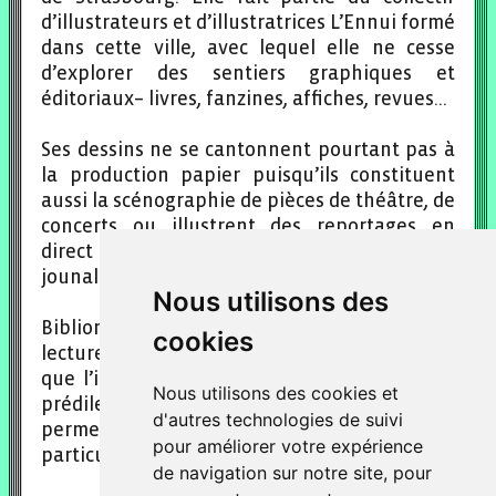
d’illustrateurs et d’illustratrices L’Ennui formé
dans cette ville, avec lequel elle ne cesse
d’explorer des sentiers graphiques et
éditoriaux– livres, fanzines, affiches, revues…
Ses dessins ne se cantonnent pourtant pas à
la production papier puisqu’ils constituent
aussi la scénographie de pièces de théâtre, de
concerts ou illustrent des reportages en
direct pendant les festivals de musique ou de
jounalisme.
Nous utilisons des
Bibliométéo est un calendrier mais aussi une
cookies
lecture, une chasse aux livres et un atelier
que l’illustratrice donne dans son terrain de
Nous utilisons des cookies et
prédilection, les bibliothèques. Ces lieux lui
d'autres technologies de suivi
permettent de partager sa collection toute
pour améliorer votre expérience
particulière menée depuis 2016.
de navigation sur notre site, pour