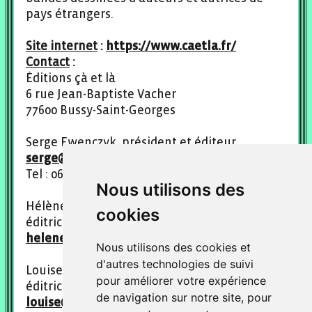
pays étrangers.
Site internet
:
https://www.caetla.fr/
Contact
:
Éditions çà et là
6 rue Jean-Baptiste Vacher
77600 Bussy-Saint-Georges
Serge Ewenczyk, président et éditeur
serge@caetla.fr
Tel : 06 14 83 60 42
Nous utilisons des
Hélène Duhamel, direction artistique et
cookies
éditrice
helene@caetla.fr
Nous utilisons des cookies et
d'autres technologies de suivi
Louise Fourreau, relations librairies et
pour améliorer votre expérience
éditrice
de navigation sur notre site, pour
louise@caetla.fr