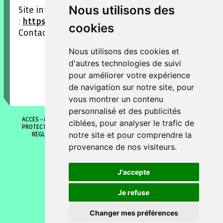
Nous utilisons des
Site internet
:
https://www.editionsdubunker.com/
cookies
Contact :
info@editionsdubunker.com
Nous utilisons des cookies et
d'autres technologies de suivi
pour améliorer votre expérience
de navigation sur notre site, pour
vous montrer un contenu
personnalisé et des publicités
ACCÈS
MENTIONS LÉGALES
POLITIQUE DE COOKIES
POLITIQUE DE
ciblées, pour analyser le trafic de
PROTECTION DES DONNÉES
GÉRER MES PRÉFÈRENCES DE COOKIES
notre site et pour comprendre la
RÉGLEMENT INTÉRIEUR
CONDITIONS GÉNÉRALES DE VENTES
© 2026 Fontaine O livres
provenance de nos visiteurs.
J'accepte
Je refuse
Changer mes préférences