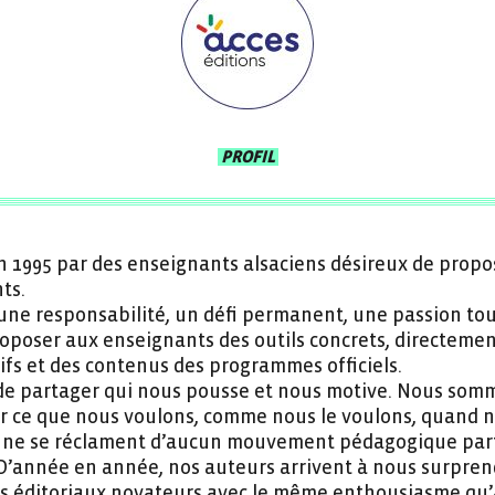
PROFIL
en 1995 par des enseignants alsaciens désireux de propo
ts.
 une responsabilité, un défi permanent, une passion tou
poser aux enseignants des outils concrets, directement 
ifs et des contenus des programmes officiels.
t de partager qui nous pousse et nous motive. Nous som
éer ce que nous voulons, comme nous le voulons, quand 
ne se réclament d’aucun mouvement pédagogique partic
. D’année en année, nos auteurs arrivent à nous surpren
s éditoriaux novateurs avec le même enthousiasme qu’à