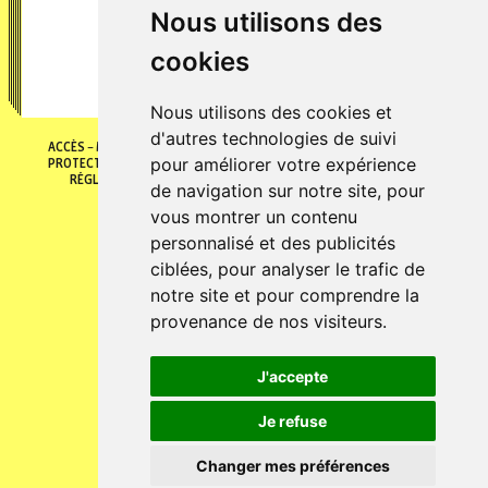
Nous utilisons des
[...]
cookies
Nous utilisons des cookies et
d'autres technologies de suivi
ACCÈS
MENTIONS LÉGALES
POLITIQUE DE COOKIES
POLITIQUE DE
pour améliorer votre expérience
PROTECTION DES DONNÉES
GÉRER MES PRÉFÈRENCES DE COOKIES
RÉGLEMENT INTÉRIEUR
CONDITIONS GÉNÉRALES DE VENTES
de navigation sur notre site, pour
© 2026 Fontaine O livres
vous montrer un contenu
personnalisé et des publicités
ciblées, pour analyser le trafic de
notre site et pour comprendre la
provenance de nos visiteurs.
J'accepte
Je refuse
Changer mes préférences