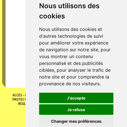
Nous utilisons des
cookies
Nous utilisons des cookies et
d'autres technologies de suivi
pour améliorer votre expérience
de navigation sur notre site, pour
Salons et forums
vous montrer un contenu
Forum des métiers du livre
[...]
personnalisé et des publicités
ciblées, pour analyser le trafic de
notre site et pour comprendre la
provenance de nos visiteurs.
ACCÈS
MENTIONS LÉGALES
POLITIQUE DE COOKIES
POLITIQUE DE
J'accepte
PROTECTION DES DONNÉES
GÉRER MES PRÉFÈRENCES DE COOKIES
RÉGLEMENT INTÉRIEUR
CONDITIONS GÉNÉRALES DE VENTES
© 2026 Fontaine O livres
Je refuse
Changer mes préférences