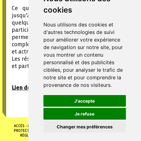
Ce questionnaire anonyme est accessible
cookies
jusqu’au 20 juin 2022 et ne vous prendra que
quelques minutes à compléter. Votre
Nous utilisons des cookies et
participation est essentielle pour nous
d'autres technologies de suivi
permettre de réaliser un état des lieux
pour améliorer votre expérience
complet des besoins de formation des acteurs
de navigation sur notre site, pour
et actrices du secteur.
vous montrer un contenu
Les résultats de l’étude seront rendus publics
personnalisé et des publicités
et partagés à l’ensemble du monde du livre.
ciblées, pour analyser le trafic de
notre site et pour comprendre la
provenance de nos visiteurs.
Lien de l'enquête.
J'accepte
Je refuse
ACCÈS
MENTIONS LÉGALES
POLITIQUE DE COOKIES
POLITIQUE DE
Changer mes préférences
PROTECTION DES DONNÉES
GÉRER MES PRÉFÈRENCES DE COOKIES
RÉGLEMENT INTÉRIEUR
CONDITIONS GÉNÉRALES DE VENTES
© 2026 Fontaine O livres